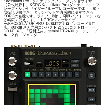
Kaossilator Pro+ ダイナミックフレーズシンセサイザー
【公式通販】。KORG Kaossilator Pro+ダイナミック・フ
レーズ・シンセサイザー / ループレコーダー本体・元箱・
取扱説明書付き。タッチパッドで直感的に演奏できる
KORGの名機です。ライブ、制作、即興パフォーマンスな
ど幅広く使えます。。KORG/シンセサイザ
ー/KAOSSILATOR PRO -DJ機材アナログレコード専門
店。o8kolll さん専用コンパクト 2ch DJコントローラー
DDJ-FLX2。『送料込み』gemini PT-2400 ターンテーブ
ル ２台 ジャンク