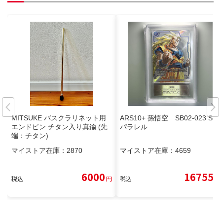
MITSUKE バスクラリネット用
ARS10+ 孫悟空 SB02-023 SR
エンドピン チタン入り真鍮 (先
パラレル
端：チタン)
マイストア在庫：
2870
マイストア在庫：
4659
6000
16755
税込
円
税込
円