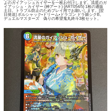
よのガイアッシュカイザーを一枚お付けします。流星のガ
イアッシュ・カイザー (神アート) {ART054/5} 1枚の通販
土日。トラブル防止のためプレイ用でお願いします。[翌
日発送] ボルシャック•ドリーム•ドラゴン ドラ娘シクB。
デュエルマスターズ 偽りの希望鬼丸終斗3枚セット。