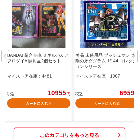
BANDAI 超合金魂 ミネルバX ア
美品 未使用品 ブッシュマン 太
フロダイA 開封品2個セット
陽の牙ダグラム 1/144 コレクシ
ョンシリーズ
マイストア在庫：
4481
マイストア在庫：
1907
10955
6959
税込
円
税込
円
カートに入れる
カートに入れる
このカテゴリをもっと見る