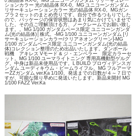
の結晶体 RX-0。MG ユニコーンガンダム リサーキュレー
ションカラー 光の結晶体 RX-0。MG ユニコーンガンダム
リサーキュレーションカラー 光の結晶体 RX-0。MGガン
プラ２セットのまとめ売りです。自分で作るつもりでした
ので、パッケージの保管状態はあまり気にかけていませで
した。その点ご理解頂ける方、ノークレームでお願い致し
ます。。MG 1/100 ガンダムベース限定 ユニコーンガンダ
ム(光の結晶体)│株式。-MG 1/100 ユニコーンガンダム [リ
サーキュレーションカラー/クリアネオングリーン]-MG
1/100 ガンダムベース限定 ユニコーンガンダム(光の結晶
体)コレクション整理のため出品いたします。ダンボール
戦機 アキレス Vモード & ジ・エンペラー 限定カラーセ
ット。MG 1/100 ユーマライトニング 専用高機動型ゲルグ
グ。中身は新品未使用品です。L BUILD プロヴィデンスガ
ンダム ユーディキウム・ビームライフル。MG フルアーマ
ーZZガンダム ver.Ka 1/100。発送までの日数が４～７日で
すが、可能な限り早めに発送いたします。新品未開封 MG
1/100 FAZZ Ver.Ka