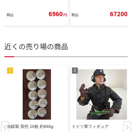
6960
67200
税込
円
税込
円
近くの売り場の商品
純銀製 茶托 10枚 約846g
ドイツ軍フィギュア