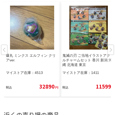
爆丸 ミンクス エルフィン クリ
鬼滅の刃 ご当地イラストアクリ
アver.
ルチャームセット 香川 新潟 沖
縄 北海道 東京
マイストア在庫：
4513
マイストア在庫：
1411
32890
11599
税込
円
税込
円
近くの売り場の商品