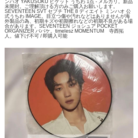
ンハオ YAKUSOKU ピケット うちわ 1点 - メルカリ。新品
未開封。ご理解頂ける方のみご購入お願いします。
SEVENTEEN SVT セブチ THE 8 ディエイト ミンハオ 公
式うちわ IMAGE。目立つ傷や汚れなどはありませんが海
外製品の為、初期キズや初期擦れなどの初期不良がある場
合があります。SEVENTEEN ジョシュア POCKET
ORGANIZER バパケ。timelesz MOMENTUM 寺西拓
人。値下げ不可 / 即購入可能