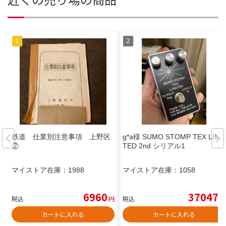
鉄道 仕業別注意事項 上野区
g*a様 SUMO STOMP TEX LIMI
②
TED 2nd シリアル1
マイストア在庫：
1988
マイストア在庫：
1058
6960
37047
税込
円
税込
円
カートに入れる
カートに入れる