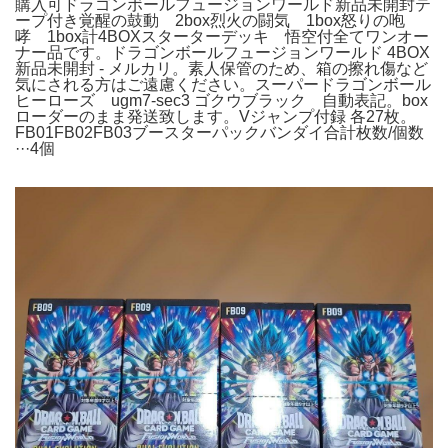
購入可ドラゴンボールフュージョンワールド新品未開封テ
ープ付き覚醒の鼓動 2box烈火の闘気 1box怒りの咆
哮 1box計4BOXスターターデッキ 悟空付全てワンオー
ナー品です。ドラゴンボールフュージョンワールド 4BOX
新品未開封 - メルカリ。素人保管のため、箱の擦れ傷など
気にされる方はご遠慮ください。スーパードラゴンボール
ヒーローズ ugm7-sec3 ゴクウブラック 自動表記。box
ローダーのまま発送致します。Vジャンプ付録 各27枚。
FB01FB02FB03ブースターパックバンダイ合計枚数/個数
···4個