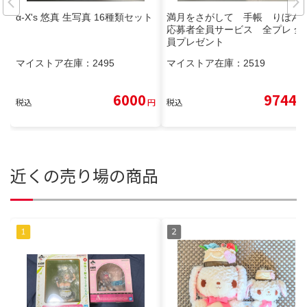
α-X's 悠真 生写真 16種類セット
満月をさがして 手帳 りぼん
応募者全員サービス 全プレ 全
員プレゼント
マイストア在庫：
2495
マイストア在庫：
2519
6000
9744
税込
円
税込
円
近くの売り場の商品