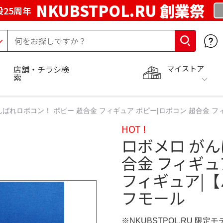
NKUBSTPOL.RU 創業祭
25周年
マイストア
店舗・チラシ検
索
んばれロボコン！ ポピー 超合金 フィギュア ポピー|ロボコン 超合金 
HOT !
ロボメロ がん
合金 フィギュ
フィギュア|
フモール
※NKUBSTPOL.RU 限定モ