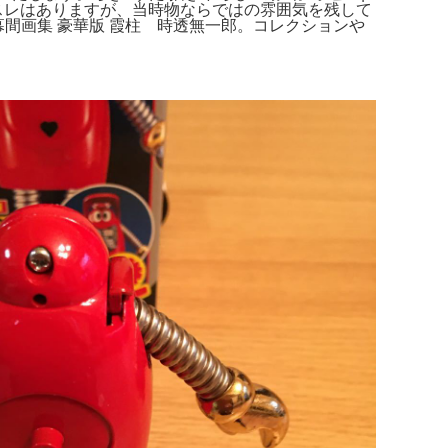
スレはありますが、当時物ならではの雰囲気を残して
 幕間画集 豪華版 霞柱 時透無一郎。コレクションや