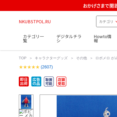
おかげさまで開設
NKUBSTPOL.RU
カテゴリ一
デジタルチラ
Howto情
覧
シ
報
TOP
キャラクターグッズ
その他
ロボメロ が
(2607)