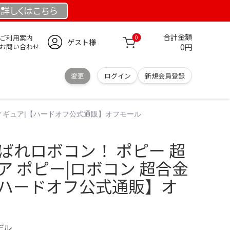
詳しくは
こちら
合計金額
ご利用案内
0
ゲスト様
0円
お問い合わせ
変更
ログイン
新規会員登録
フィギュア|【ハードオフ公式通販】オフモール
ばれロボコン！ ポピー 超
ア ポピー|ロボコン 超合金
【ハードオフ公式通販】オ
デル