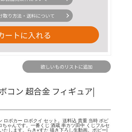
け取り方法・送料について
カートに入れる
欲しいものリストに追加
ボコン 超合金 フィギュア|
 ロボカー ロボクイ セット。送料込 貴重 当時 ポピ
ちゃんです。一番くじ 酒蔵 串カツ田中 くじフルセ
します。らき⭐︎すた 描き下ろし生動画。ポピー|