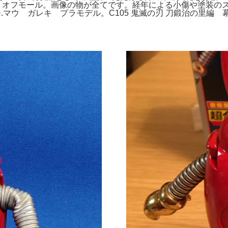
販】オフモール。画像の物が全てです。経年による小傷や塗装の
ー.マウ ガレキ プラモデル。C105 鬼滅の刃 刀鍛治の里編